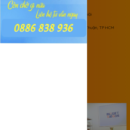
Chi nhánh Miền Bắc
Ngõ 68 Thôn Giang Cao, xã Bát Tràng, Hà Nội
Kho xưởng:
Số 87/3 đường ĐHT18, Phường Đông Hưng Thuận, TP.HCM
HỖ TRỢ KHÁCH HÀNG
Chính sách đổi trả hàng
Hướng dẫn mua hàng
Chính sách vận chuyển
Chính sách thanh toán
Chính sách bảo mật thông tin
Tuyển dụng