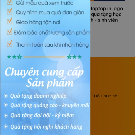
Gấu bông in logo giá
Balo laptop in logo
tốt làm quà tặng
làm quà tặng học
tuyển sinh
sinh - sinh viên
QUÀ TẶNG SÁNG TẠO SÀI GÒN
MST: 0312084414
Trụ sở chính:
33 Cộng Hòa, Phường Tân Sơn Nhất, TP.Hồ Chí Minh

028 3811 8480

0941 46 9229

quatangsg@gmail.com
