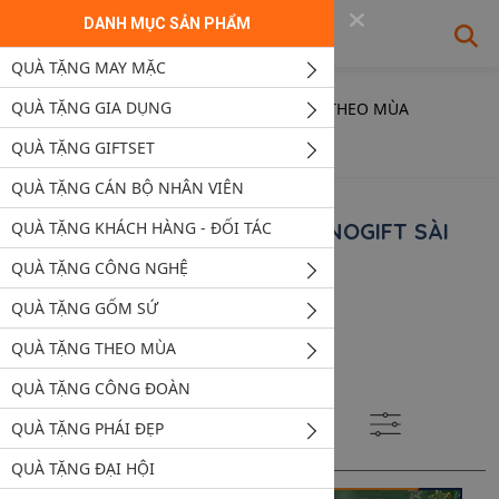
DANH MỤC SẢN PHẨM
MENU
QUÀ TẶNG MAY MẶC
/
QUÀ TẶNG GIA DỤNG
Trang Chủ
Sản Phẩm
QUÀ TẶNG THEO MÙA
Quà Tặng Tựu Trường / Tổng Kết
QUÀ TẶNG GIFTSET
QUÀ TẶNG CÁN BỘ NHÂN VIÊN
DANH MỤC SẢN PHẨM CỦA INOGIFT SÀI
QUÀ TẶNG KHÁCH HÀNG - ĐỐI TÁC
GÒN
QUÀ TẶNG CÔNG NGHỆ
QUÀ TẶNG GỐM SỨ
Hiển thị
1 - 8 của 8 sản phẩm
QUÀ TẶNG THEO MÙA
Xem:
QUÀ TẶNG CÔNG ĐOÀN
Sắp xếp:
QUÀ TẶNG PHÁI ĐẸP
QUÀ TẶNG ĐẠI HỘI