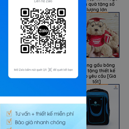
theo yêu cầu [Giá
làm quà tặng số
tốt]
lượng lớn
Balo quà tặng thêu
Xưởng gấu bông
logo làm quà tặng
quà tặng thiết kế
nhân viên văn phòng
theo yêu cầu [Giá
tốt]