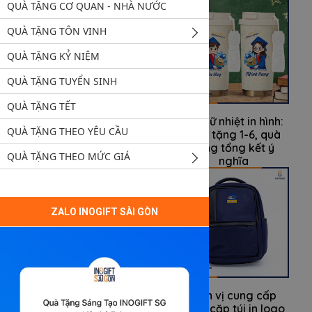
QUÀ TẶNG CƠ QUAN - NHÀ NƯỚC
QUÀ TẶNG TÔN VINH
QUÀ TẶNG KỶ NIỆM
QUÀ TẶNG TUYỂN SINH
QUÀ TẶNG TẾT
Balo học sinh tiểu
Ly giữ nhiệt in hình:
QUÀ TẶNG THEO YÊU CẦU
học: Quà tặng 1-6 ý
Quà tặng 1-6, quà
nghĩa cho công ty
tặng tổng kết ý
QUÀ TẶNG THEO MỨC GIÁ
nghĩa
ZALO INOGIFT SÀI GÒN
Cung cấp quà tặng
Đơn vị cung cấp
biểu trưng thiết kế
balo cặp túi in logo