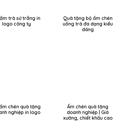
ấm trà sứ trắng in
Quà tặng bộ ấm chén
logo công ty
uống trà đa dạng kiểu
dáng
ấm chén quà tặng
Ấm chén quà tặng
nh nghiệp in logo
doanh nghiệp | Giá
xưởng, chiết khấu cao