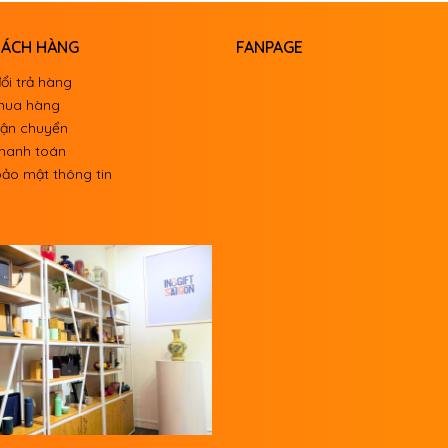
HÁCH HÀNG
FANPAGE
ổi trả hàng
mua hàng
vận chuyển
thanh toán
ảo mật thông tin