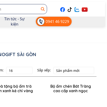
Tin tức - Sự
0941 46 9229
kiện
NOGIFT SÀI GÒN
m:
Sắp xếp:
à tặng bộ ấm trà
Bộ ấm chén Bát Tràng
 xanh kẻ chỉ vàng
cao cấp xanh ngọc