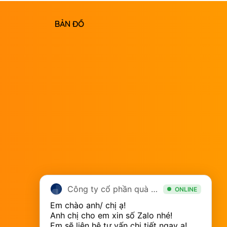
BẢN ĐỒ
Công ty cổ phần quà tặng sáng tạo Sài Gòn
ONLINE
Em chào anh/ chị ạ! 

Anh chị cho em xin số Zalo nhé! 

Em sẽ liên hệ tư vấn chi tiết ngay ạ!