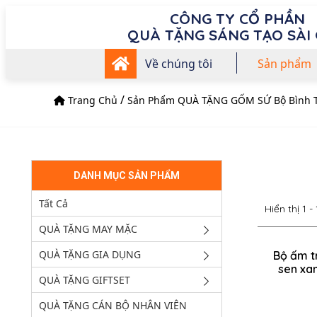
CÔNG TY CỔ PHẦN
QUÀ TẶNG SÁNG TẠO SÀI
Về chúng tôi
Sản phẩm
/
Trang Chủ
Sản Phẩm
QUÀ TẶNG GỐM SỨ
Bộ Bình 
DANH MỤC SẢN PHẨM
Tất Cả
Hiển thị
1 -
QUÀ TẶNG MAY MẶC
QUÀ TẶNG GIA DỤNG
Bộ ấm t
sen xan
QUÀ TẶNG GIFTSET
QUÀ TẶNG CÁN BỘ NHÂN VIÊN