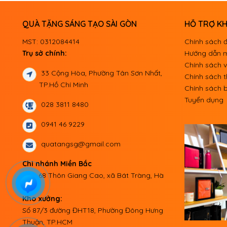
QUÀ TẶNG SÁNG TẠO SÀI GÒN
HỖ TRỢ K
MST: 0312084414
Chính sách đ
Trụ sở chính:
Hướng dẫn 
Chính sách 
33 Cộng Hòa, Phường Tân Sơn Nhất,

Chính sách 
TP.Hồ Chí Minh
Chính sách b
Tuyển dụng
028 3811 8480

0941 46 9229

quatangsg@gmail.com

Chi nhánh Miền Bắc
Ngõ 68 Thôn Giang Cao, xã Bát Tràng, Hà
Nội
Kho xưởng:
Số 87/3 đường ĐHT18, Phường Đông Hưng
Thuận, TP.HCM