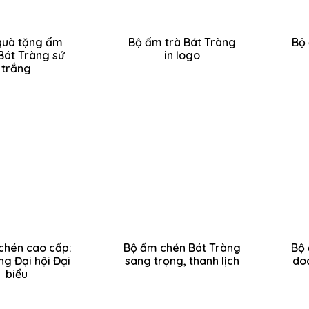
quà tặng ấm
Bộ ấm trà Bát Tràng
Bộ 
Bát Tràng sứ
in logo
trắng
chén cao cấp:
Bộ ấm chén Bát Tràng
Bộ 
g Đại hội Đại
sang trọng, thanh lịch
doa
biểu