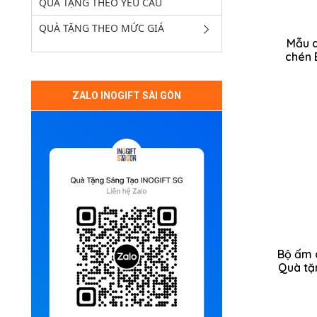
QUÀ TẶNG THEO YÊU CẦU
QUÀ TẶNG THEO MỨC GIÁ
Mẫu 
chén 
ZALO INOGIFT SÀI GÒN
Bộ ấm 
Quà tặn