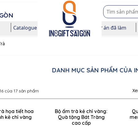
 GÒN
Catalogue
Dự án đã làm
Trà
DANH MỤC SẢN PHẨM CỦA I
Xe
 16 của 17 sản phẩm
rà họa tiết hoa
Bộ ấm trà kẻ chỉ vàng:
Qu
h kẻ chỉ vàng
Quà tặng Bát Tràng
men
cao cấp